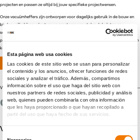
projecten en passen ze altijd bij jouw specifieke projectwensen.
Onze vacuümheffers zijn ontworpen voor dagelijks gebruik in de bouw en
bieden veilig hijsen, plaatsen en monteren van stalen dakplaten en
sandwichpanelen. Ze zijn duurzaam en betrouwbaar, met consistente
prestaties in alle weersomstandigheden, wat de montage versnelt en tijd en
kosten bespaart.
Esta página web usa cookies
Vraag vrijblijvend advies aan
Las cookies de este sitio web se usan para personalizar
el contenido y los anuncios, ofrecer funciones de redes
sociales y analizar el tráfico. Además, compartimos
información sobre el uso que haga del sitio web con
Veelgestelde vragen
nuestros partners de redes sociales, publicidad y análisis
web, quienes pueden combinarla con otra información
ONZE KENNIS GEBUNDELD
que les haya proporcionado o que hayan recopilado a
partir del uso que haya hecho de sus servicios.
Vacuümheffers
Selección