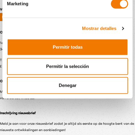
Marketing
Volg ons
Mostrar detalles
Contactgegevens
1e Industrieweg 8
Permitir todas
3411 MG Lopik, Nederland
T
+31 348 449 660
Permitir la selección
E
info@viavac.nl
Openingstijden
Denegar
Maandag t/m vrijdag
van 8:00 tot 17:00 uur
Inschrijving nieuwsbrief
Meld je aan voor onze nieuwsbrief zodat je altijd als eerste op de hoogte bent van de
nieuwste ontwikkelingen en aanbiedingen!