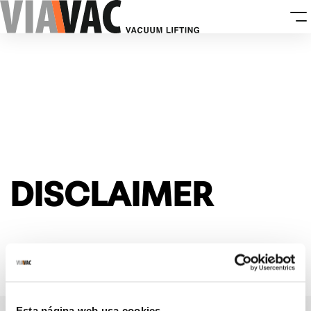
DISCLAIMER
VIAVAC vacuum lifting B.V. besteedt de uiterste zorg aan de
betrouwbaarheid en actualiteit van alle gepubliceerde teksten en
afbeeldingen.