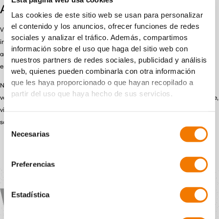
Esta página web usa cookies
Aansprakelijkheid
Las cookies de este sitio web se usan para personalizar
el contenido y los anuncios, ofrecer funciones de redes
VIAVAC vacuum lifting B.V. is echter niet aansprakelijk voor enige directe of
sociales y analizar el tráfico. Además, compartimos
indirecte schade die zou kunnen ontstaan door het gebruik van de hierin
información sobre el uso que haga del sitio web con
aangeboden informatie. Aan de inhoud van deze website kunnen op geen
nuestros partners de redes sociales, publicidad y análisis
enkele wijze rechten worden ontleend of aanspraken worden gemaakt.
web, quienes pueden combinarla con otra información
que les haya proporcionado o que hayan recopilado a
Niets van het op deze website geplaatste materiaal mag worden
partir del uso que haya hecho de sus servicios.
vermenigvuldigd en/of openbaar gemaakt door middel van druk, fotokopie,
via internet, intranet op welke wijze dan ook, zonder voorafgaande
schriftelijke toestemming van VIAVAC vacuum lifting B.V.
Selección
Necesarias
de
consentimiento
Preferencias
Estadística