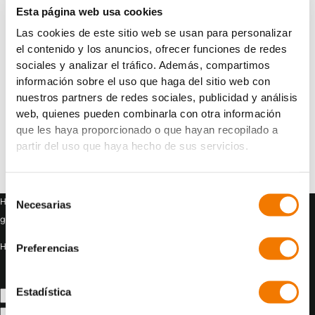
Esta página web usa cookies
Las cookies de este sitio web se usan para personalizar
el contenido y los anuncios, ofrecer funciones de redes
sociales y analizar el tráfico. Además, compartimos
información sobre el uso que haga del sitio web con
nuestros partners de redes sociales, publicidad y análisis
web, quienes pueden combinarla con otra información
que les haya proporcionado o que hayan recopilado a
partir del uso que haya hecho de sus servicios.
Selección
Heb je een vraag of ben je benieuwd hoe wij jou kunnen helpen? Vul je
Necesarias
de
gegevens in en we nemen zo spoedig mogelijk contact met je op!
consentimiento
Preferencias
Heb je een koopvraag?
Neem dan contact op met onze verkoopafdeling!
Estadística
Bedrijfsnaam
*