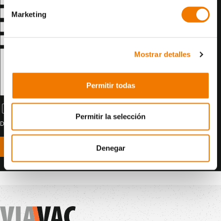
Voornaam
*
Marketing
Achternaam
*
E-mail
*
Telefoonnummer
*
Mostrar detalles
Opmerking
Permitir todas
Ik wil graag de periodieke nieuwsbrief ontvangen.
Permitir la selección
Door dit formulier te versturen, ga je akkoord met onze
privacyverklaring
.
Verstuur
Denegar