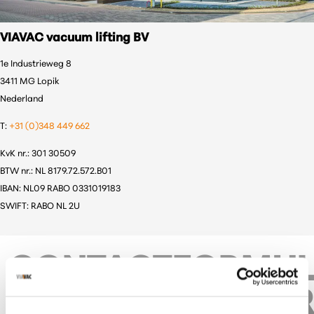
VIAVAC vacuum lifting BV
1e Industrieweg 8
3411 MG Lopik
Nederland
T:
+31 (0)348 449 662
KvK nr.: 301 30509
BTW nr.: NL 8179.72.572.B01
IBAN: NL09 RABO 0331019183
SWIFT: RABO NL 2U
CONTACTFORMUL
IER