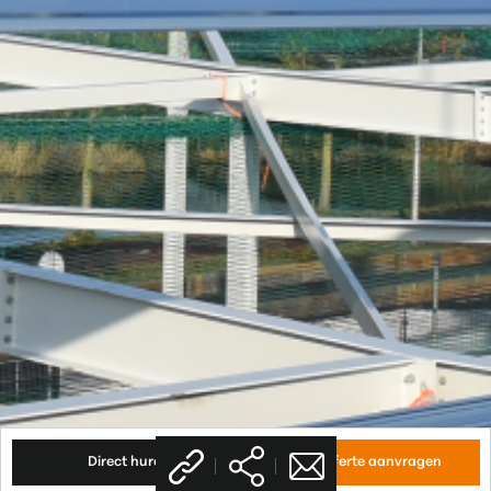
Link
Direct huren
Koopofferte aanvragen
gekopieerd