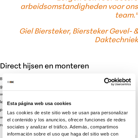
arbeidsomstandigheden voor ons
team."
Giel Biersteker, Biersteker Gevel- &
Daktechniek
Direct hijsen en monteren
Bij de bouw van een bedrijfspand in Naaldwijk heeft de firma Bierstekers
gekozen voor de CladBoy CB5, een geavanceerde vacuümheffer. In plaats
van de stalen dakplaten als pakket op het dak te hijsen en daar uit te
leggen, koos Bierstekers ervoor de platen direct vanaf de grond naar hun
Esta página web usa cookies
plaats te hijsen. Deze innovatieve aanpak stelde het team in staat de
Las cookies de este sitio web se usan para personalizar
volledige dakconstructie met slechts drie personen te voltooien, wat
el contenido y los anuncios, ofrecer funciones de redes
resulteerde in een aanzienlijke tijdsbesparing.
sociales y analizar el tráfico. Además, compartimos
información sobre el uso que haga del sitio web con