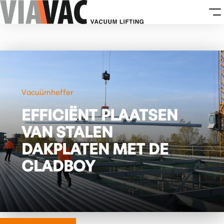
Vacuümheffer
EFFICIËNT PLAATSEN
VAN STALEN
DAKPLATEN MET DE
CLADBOY