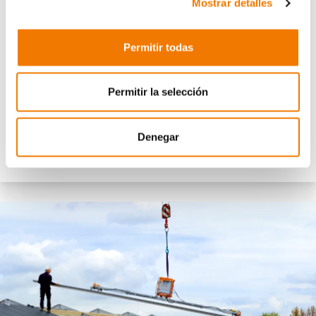
Mostrar detalles
Veilig en snel monteren met vacuümkracht
In de bouw draait alles om betrouwbaarheid: weten dat je apparatuur
Permitir todas
doet wat het moet doen, dat deadlines worden gehaald en dat je team
veilig kan werken. Of je nu meewerkt op de bouwplaats of een project
Permitir la selección
coördineert, je
moet op je gereedschap kunnen rekenen
.
Vacuümtechnologie
geef
t die zekerheid.
Denegar
Meer over dit project