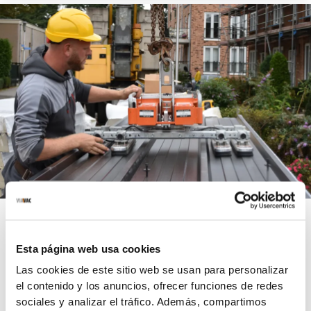
Dak
Wand
Zo bespaart onze CBC4 jouw bouwteam tijd én geld
Esta página web usa cookies
Jouw team met zo min mogelijk gereedschap zo veel mogelijk klussen
Las cookies de este sitio web se usan para personalizar
laten klaren. Dat klinkt ideaal, toch? Bij VIAVAC kan het! Eén apparaat
el contenido y los anuncios, ofrecer funciones de redes
dat meerdere projecten ondersteunt, scheelt niet alleen in kosten, maar
sociales y analizar el tráfico. Además, compartimos