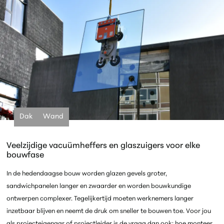
Dak
Wand
Veelzijdige vacuümheffers en glaszuigers voor elke
bouwfase
In de hedendaagse bouw worden glazen gevels groter,
sandwichpanelen langer en zwaarder en
worden bouwkundige
ontwerpen
complexer. Tegelijkertijd moeten werknemers langer
inzetbaar blijven en neemt de druk om sneller te bouwen toe. Voor
jou
als projecteigenaar
of
projectleider is de vraag dan ook: hoe monteer