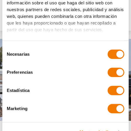
ook in transport en plannin
g.
información sobre el uso que haga del sitio web con
nuestros partners de redes sociales, publicidad y análisis
web, quienes pueden combinarla con otra información
Meer over dit project
que les haya proporcionado o que hayan recopilado a
partir del uso que haya hecho de sus servicios.
Selección
Necesarias
de
consentimiento
Preferencias
Estadística
Marketing
Dak
Wand
Glas