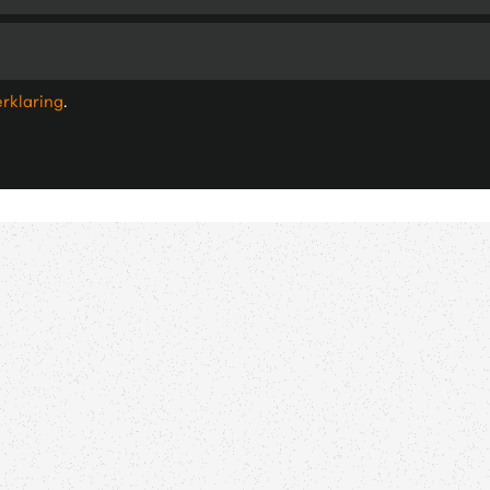
erklaring
.