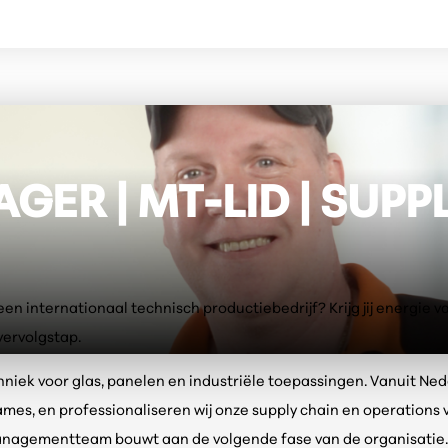
ER | MT-LID | SUPP
n een internationaal technisch productiebedrijf? Krijg jij energi
vervolgstap.
k voor glas, panelen en industriële toepassingen. Vanuit Nederl
names, en professionaliseren wij onze supply chain en operation
managementteam bouwt aan de volgende fase van de organisatie