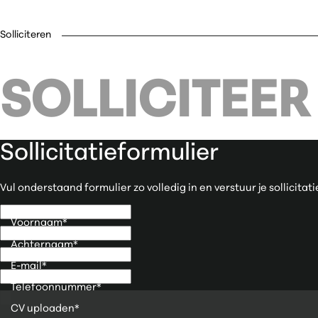
Solliciteren
SOLLICITEER
Sollicitatieformulier
Vul onderstaand formulier zo volledig in en verstuur je sollicita
Voornaam
*
Achternaam
*
E-mail
*
Telefoonnummer
*
CV uploaden
*