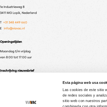
1e Industrieweg 8
3411 MG Lopik, Nederland
T
+31 348 449 660
E
info@viavac.nl
Openingstijden
Maandag t/m vrijdag
van 8:00 tot 17:00 uur
Inschrijving nieuwsbrief
Meld je aan voor onze nieuwsbrief zodat je altijd als eerste op de hoogte
Esta página web usa cook
Las cookies de este sitio 
Meld je aan
de redes sociales y analiz
sitio web con nuestros par
combinarla con otra inform