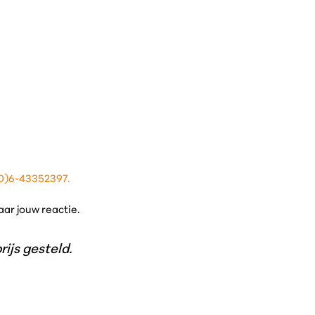
0)6-43352397.
aar jouw reactie.
ijs gesteld.