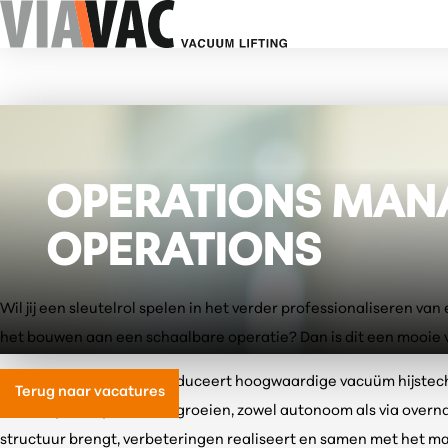
OPERATIONS MANAG
OPERATIONS
Wil jij een sleutelrol spelen in het verder professionaliseren va
het bouwen aan een schaalbare operatie? Dan is dit een mooie 
VIAVAC ontwikkelt en produceert hoogwaardige vacuüm hijstechnie
Terug naar vacatures
ruim 30 jaar blijft VIAVAC groeien, zowel autonoom als via over
structuur brengt, verbeteringen realiseert en samen met het 