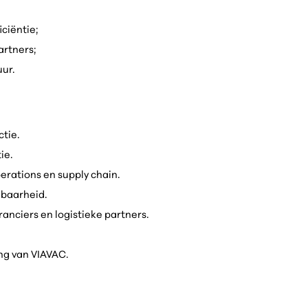
ciëntie;
artners;
uur.
tie.
ie.
erations en supply chain.
lbaarheid.
anciers en logistieke partners.
ing van VIAVAC.