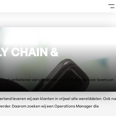
LY CHAIN &
e van het verbeteren van processen, het ontwikkelen van teams en
and leveren wij aan klanten in vrijwel alle werelddelen. Ook na
s verder. Daarom zoeken wij een Operations Manager die
.