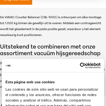
De VIAVAC Counter Balancer (CBL-1000) is ontworpen om elke montage
tot 1.000 kg binnen de gevellijn uit te voeren. Middels een contragewicht
wordt het glaselement in de juiste positie gezet, waardoor u het element
nauwkeurig kunt positioneren.
Uitstekend te combineren met onze
assortiment vacuüm hijsgereedschap
De glaszuigers van VIAVAC en de Counter Balancer zijn uitstekend met
elkaar te combineren. Met de VIAVAC GBX hijst u glaselementen tot 800 kg.
En mocht u genoodzaakt zijn om kleine glaselementen direct onder het
overstek te plaatsen, dan kunt u hiervoor de VIAVAC GBL inzetten. Met het
Esta página web usa cookies
verkorte ophangoog is hijsen in kleine ruimtes een fluitje van een cent.
Las cookies de este sitio web se usan para personalizar
el contenido y los anuncios, ofrecer funciones de redes
sociales y analizar el tráfico. Además, compartimos
información sobre el uso que haga del sitio web con