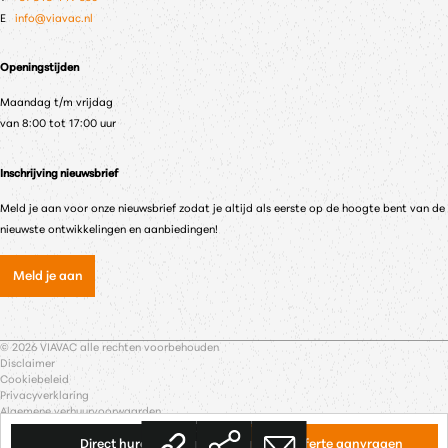
E
info@viavac.nl
Openingstijden
Maandag t/m vrijdag
van 8:00 tot 17:00 uur
Inschrijving nieuwsbrief
Meld je aan voor onze nieuwsbrief zodat je altijd als eerste op de hoogte bent van de
nieuwste ontwikkelingen en aanbiedingen!
Meld je aan
© 2026 VIAVAC alle rechten voorbehouden
Disclaimer
Cookiebeleid
Privacyverklaring
Algemene verhuurvoorwaarden
Verkoop- en Leveringsvoorwaarden
Link
Direct huren
Koopofferte aanvragen