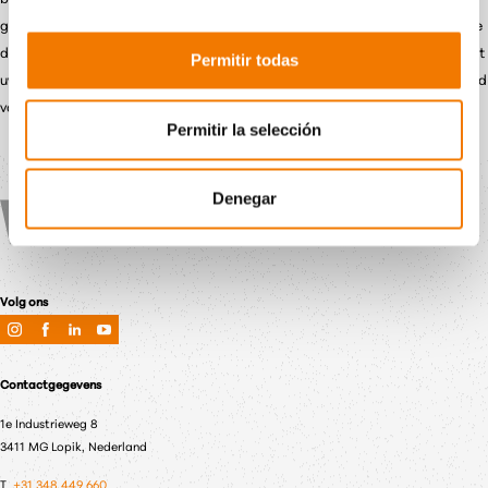
gewenste apparaat beschikbaar is. Daarnaast biedt onze transportservice
de mogelijkheid om op locatie te bezorgen. Geef via onze website door wat
Permitir todas
uw wensen zijn, dan zorgen wij ervoor dat u met een optimaal samengesteld
vacuüm hijsapparaat aan de slag kunt.
Permitir la selección
Denegar
Volg ons
Contactgegevens
1e Industrieweg 8
3411 MG Lopik, Nederland
T
+31 348 449 660