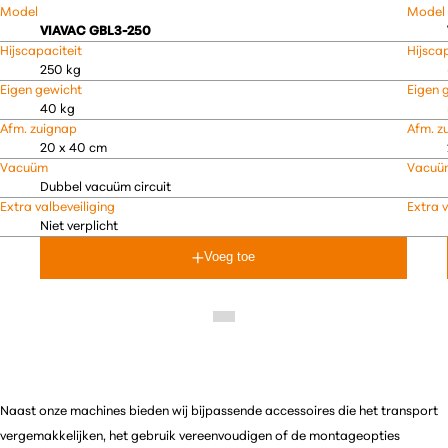
Model
Model
VIAVAC GBL3-250
Hijscapaciteit
Hijsca
250 kg
Eigen gewicht
Eigen 
40 kg
Afm. zuignap
Afm. z
20 x 40 cm
Vacuüm
Vacuü
Dubbel vacuüm circuit
Extra valbeveiliging
Extra v
Niet verplicht
Voeg toe
Naast onze machines bieden wij bijpassende accessoires die het transport
vergemakkelijken, het gebruik vereenvoudigen of de montageopties