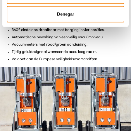
Twee onafhankelijk werkende vacuüm circuits.
Hijscapaciteit met tweevoudige veiligheidsfactor.
Denegar
Compacte afmetingen en laag eigen gewicht.
90º kantelbaar met borging in vijf posities.
360º eindeloos draaibaar met borging in vier posities.
Automatische bewaking van een veilig vacuümniveau.
Vacuümmeters met rood/groen aanduiding.
Tijdig geluidssignaal wanneer de accu leeg raakt.
Voldoet aan de Europese veiligheidsvoorschriften.